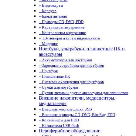
– Видеокарты
– Корпуса
– Блоки питания
– Приводы CD, DVD, FDD
– Картридеры внутренние
– Контроллеры внутренние
– ТВ-тюнеры и карты видеозахвата
– Моддинг
Ноутбуки, ультрабуки, планшетные ПК и
аксессуары
– Аккумуляторы для ноутбуков
– Зарядные устройства для ноутбуков
– Ноутбуки
– Планшетные ПК
– Системы охлаждения для ноутбуков
– Сумки для ноутбуков
– Сумки, чехлы и другие аксессуары для планшетов
Внешние накопители, медиацентры,
медиаплееры
– Внешние жёсткие диски USB
– Внешние приводы CD, DVD, Blu-Ray, FDD
– Контейнеры для HDD
– Накопители USB flash
Периферийное оборудование