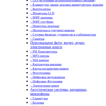
– UPS (источники беспереберебойного питания)
– Клавиатуры, мыши, игровые манипуляторы, коврики
– Контроллеры
– Мониторы LCD
– МФУ лазерные
– МФУ струйные
– Принтеры лазерные
– Проекторы и документ-камеры
– Сетевые фильтры, удлинители и стабилизаторы
– Сканеры
Персональное фото, видео, аудио,
электронные книги
– FM Трансмиттеры
– MP3 плееры
– Web камеры
– Картридеры внешние
– Карты расширения памяти
– Фототехника
– Цифровые видеокамеры
– Цифровые Фоторамки
– Электронные книги
Акустические системы, наушники,
микрофоны
– Гарнитуры
– Колонки