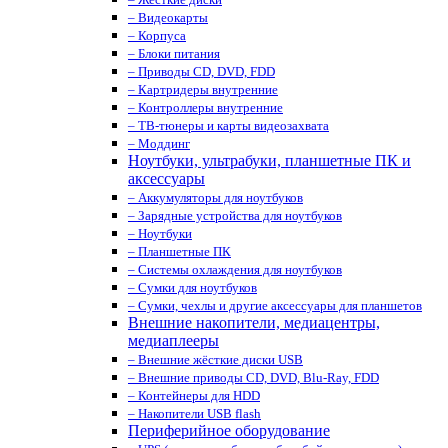
– Видеокарты
– Корпуса
– Блоки питания
– Приводы CD, DVD, FDD
– Картридеры внутренние
– Контроллеры внутренние
– ТВ-тюнеры и карты видеозахвата
– Моддинг
Ноутбуки, ультрабуки, планшетные ПК и
аксессуары
– Аккумуляторы для ноутбуков
– Зарядные устройства для ноутбуков
– Ноутбуки
– Планшетные ПК
– Системы охлаждения для ноутбуков
– Сумки для ноутбуков
– Сумки, чехлы и другие аксессуары для планшетов
Внешние накопители, медиацентры,
медиаплееры
– Внешние жёсткие диски USB
– Внешние приводы CD, DVD, Blu-Ray, FDD
– Контейнеры для HDD
– Накопители USB flash
Периферийное оборудование