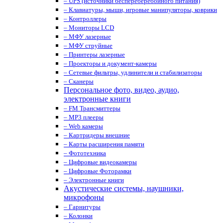
– UPS (источники беспереберебойного питания)
– Клавиатуры, мыши, игровые манипуляторы, коврики
– Контроллеры
– Мониторы LCD
– МФУ лазерные
– МФУ струйные
– Принтеры лазерные
– Проекторы и документ-камеры
– Сетевые фильтры, удлинители и стабилизаторы
– Сканеры
Персональное фото, видео, аудио,
электронные книги
– FM Трансмиттеры
– MP3 плееры
– Web камеры
– Картридеры внешние
– Карты расширения памяти
– Фототехника
– Цифровые видеокамеры
– Цифровые Фоторамки
– Электронные книги
Акустические системы, наушники,
микрофоны
– Гарнитуры
– Колонки