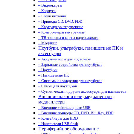
– Видеокарты
– Корпуса
– Блоки питания
– Приводы CD, DVD, FDD
– Картридеры внутренние
– Контроллеры внутренние
– ТВ-тюнеры и карты видеозахвата
– Моддинг
Ноутбуки, ультрабуки, планшетные ПК и
аксессуары
– Аккумуляторы для ноутбуков
– Зарядные устройства для ноутбуков
– Ноутбуки
– Планшетные ПК
– Системы охлаждения для ноутбуков
– Сумки для ноутбуков
– Сумки, чехлы и другие аксессуары для планшетов
Внешние накопители, медиацентры,
медиаплееры
– Внешние жёсткие диски USB
– Внешние приводы CD, DVD, Blu-Ray, FDD
– Контейнеры для HDD
– Накопители USB flash
Периферийное оборудование