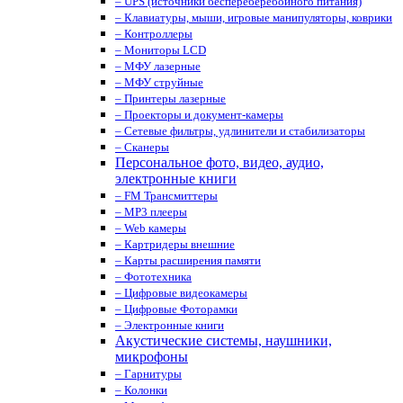
– UPS (источники беспереберебойного питания)
– Клавиатуры, мыши, игровые манипуляторы, коврики
– Контроллеры
– Мониторы LCD
– МФУ лазерные
– МФУ струйные
– Принтеры лазерные
– Проекторы и документ-камеры
– Сетевые фильтры, удлинители и стабилизаторы
– Сканеры
Персональное фото, видео, аудио,
электронные книги
– FM Трансмиттеры
– MP3 плееры
– Web камеры
– Картридеры внешние
– Карты расширения памяти
– Фототехника
– Цифровые видеокамеры
– Цифровые Фоторамки
– Электронные книги
Акустические системы, наушники,
микрофоны
– Гарнитуры
– Колонки