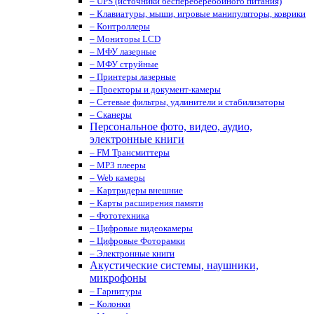
– UPS (источники беспереберебойного питания)
– Клавиатуры, мыши, игровые манипуляторы, коврики
– Контроллеры
– Мониторы LCD
– МФУ лазерные
– МФУ струйные
– Принтеры лазерные
– Проекторы и документ-камеры
– Сетевые фильтры, удлинители и стабилизаторы
– Сканеры
Персональное фото, видео, аудио,
электронные книги
– FM Трансмиттеры
– MP3 плееры
– Web камеры
– Картридеры внешние
– Карты расширения памяти
– Фототехника
– Цифровые видеокамеры
– Цифровые Фоторамки
– Электронные книги
Акустические системы, наушники,
микрофоны
– Гарнитуры
– Колонки