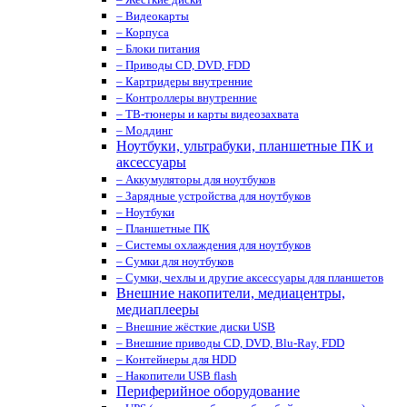
– Видеокарты
– Корпуса
– Блоки питания
– Приводы CD, DVD, FDD
– Картридеры внутренние
– Контроллеры внутренние
– ТВ-тюнеры и карты видеозахвата
– Моддинг
Ноутбуки, ультрабуки, планшетные ПК и
аксессуары
– Аккумуляторы для ноутбуков
– Зарядные устройства для ноутбуков
– Ноутбуки
– Планшетные ПК
– Системы охлаждения для ноутбуков
– Сумки для ноутбуков
– Сумки, чехлы и другие аксессуары для планшетов
Внешние накопители, медиацентры,
медиаплееры
– Внешние жёсткие диски USB
– Внешние приводы CD, DVD, Blu-Ray, FDD
– Контейнеры для HDD
– Накопители USB flash
Периферийное оборудование