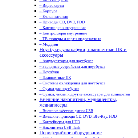
– Видеокарты
– Корпуса
– Блоки питания
– Приводы CD, DVD, FDD
– Картридеры внутренние
– Контроллеры внутренние
– ТВ-тюнеры и карты видеозахвата
– Моддинг
Ноутбуки, ультрабуки, планшетные ПК и
аксессуары
– Аккумуляторы для ноутбуков
– Зарядные устройства для ноутбуков
– Ноутбуки
– Планшетные ПК
– Системы охлаждения для ноутбуков
– Сумки для ноутбуков
– Сумки, чехлы и другие аксессуары для планшетов
Внешние накопители, медиацентры,
медиаплееры
– Внешние жёсткие диски USB
– Внешние приводы CD, DVD, Blu-Ray, FDD
– Контейнеры для HDD
– Накопители USB flash
Периферийное оборудование