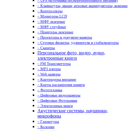
– UPS (источники беспереберебойного питания)
– Клавиатуры, мыши, игровые манипуляторы, коврики
– Контроллеры
– Мониторы LCD
– МФУ лазерные
– МФУ струйные
– Принтеры лазерные
– Проекторы и документ-камеры
– Сетевые фильтры, удлинители и стабилизаторы
– Сканеры
Персональное фото, видео, аудио,
электронные книги
– FM Трансмиттеры
– MP3 плееры
– Web камеры
– Картридеры внешние
– Карты расширения памяти
– Фототехника
– Цифровые видеокамеры
– Цифровые Фоторамки
– Электронные книги
Акустические системы, наушники,
микрофоны
– Гарнитуры
– Колонки